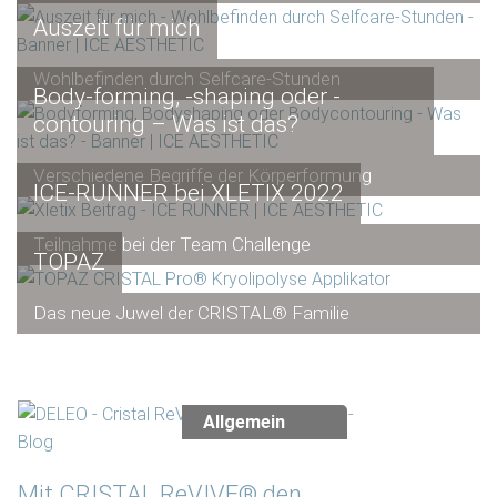
Auszeit für mich
Wohlbefinden durch Selfcare-Stunden
Body-forming, -shaping oder -
contouring – Was ist das?
Verschiedene Begriffe der Körperformung
ICE-RUNNER bei XLETIX 2022
Teilnahme bei der Team Challenge
TOPAZ
Das neue Juwel der CRISTAL® Familie
Allgemein
Mit CRISTAL ReVIVE® den