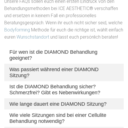
Unsere FAQs sollen euch einen ersten Eindruck von den
Behandlungsmethoden bei ICE AESTHETIC® verschaffen
und ersetzen in keinem Fall ein professionelles
Beratungsgespräch. Wenn ihr euch nicht sicher seid, welche
Bodyforming
Methode für euch die richtige ist, wählt einfach
euren
Wunschstandort
und lasst euch persönlich beraten!
Für wen ist die DIAMOND Behandlung
geeignet?
Was passiert während einer DIAMOND
Die DIAMOND Behandlung ist für jeden geeignet, der
Sitzung?
sich straffere Haut an Bauch, Beinen oder Armen
wünscht. Mit dem DIAMOND Applikator können
Ist die DIAMOND Behandlung sicher?
Zuerst wird das DIAMOND Öl an der zu behandelnden
Schmerzfrei? Gibt es Nebenwirkungen?
außerdem auch Dehnungsstreifen behandelt werden.
Stelle aufgetragen. Dann wird der Applikator auf der
Haut platziert und die Behandlung beginnt. Die Haut wird
Wie lange dauert eine DIAMOND Sitzung?
Die DIAMOND Behandlung ist nicht invasiv, schmerzfrei
durch ein Vakuum angesaugt, wodurch gleichzeitig eine
und vollkommen sicher. Leichte Nebenwirkungen
Wie viele Sitzungen sind bei einer Cellulite
Im Durchschnitt dauert eine DIAMOND Sitzung 20 bis
Lymphdrainage erfolgt. Zu Beginn ist ein leichter Druck
schließen Rötung und kleine Blutergüsse ein. Diese
Behandlung notwendig?
30 min. pro Körperpartie. Ergebnisse sind nach bereits
sowie ein Wärmegefühl spürbar.
Symptome verschwinden auf natürliche Weise