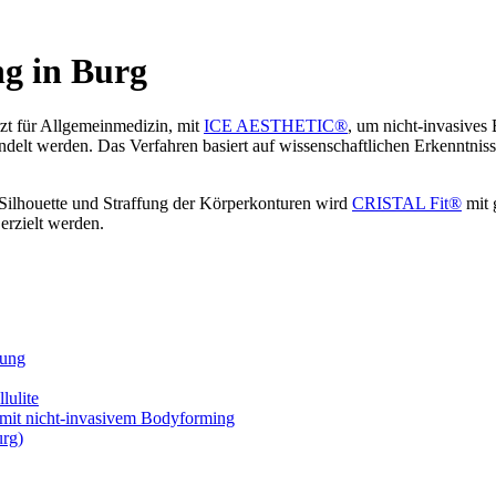
 in Burg
rzt für Allgemeinmedizin, mit
ICE AESTHETIC®
, um nicht-invasive
andelt werden. Das Verfahren basiert auf wissenschaftlichen Erkenntnis
 Silhouette und Straffung der Körperkonturen wird
CRISTAL Fit®
mit 
erzielt werden.
lung
ulite
t nicht-invasivem Bodyforming
urg)