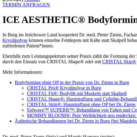
TERMIN ANFRAGEN
ICE AESTHETIC® Bodyforming
In Burg im Jerichower Land kooperiert Dr. med. Pieter Ziems, Facha
Kryolipolyse
können einzelne Fettdepots mit Kälte statt Skalpell beh
zufriedenen Patient*innen.
Ebenfalls zum Leistungspektrum seiner Praxis zählt die Formung der
durch den Einsatz von CRISTAL Shape® oder mit
CRISTAL Skin®
Mehr Informationen:
Bodyforming ohne OP in der Praxis von Dr. Ziems in Burg
CRISTAL Pro® Kryolipolyse in Burg
CRISTAL Fit®: Bodylift mit Muskeln statt Skalpell
CRISTAL Shape®: Hautstraffung und Cellulite-Behand
CRISTAL Skin®: Hautstraffung ohne OP bei Dr. Ziems
Sofwave™ SUPERB™: Behandlung von Falten und Cell
MOMMY BLOOM®: Pure Weiblichkeit neu entdecken mi
Ästhetische Behandlungen bei Dr. Ziems in Burg (bei Magdeb
Dr. med. Pieter Ziems (links) und Mandy Hartung (rechts)