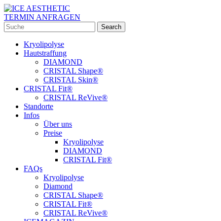
TERMIN ANFRAGEN
Kryolipolyse
Hautstraffung
DIAMOND
CRISTAL Shape®
CRISTAL Skin®
CRISTAL Fit®
CRISTAL ReVive®
Standorte
Infos
Über uns
Preise
Kryolipolyse
DIAMOND
CRISTAL Fit®
FAQs
Kryolipolyse
Diamond
CRISTAL Shape®
CRISTAL Fit®
CRISTAL ReVive®