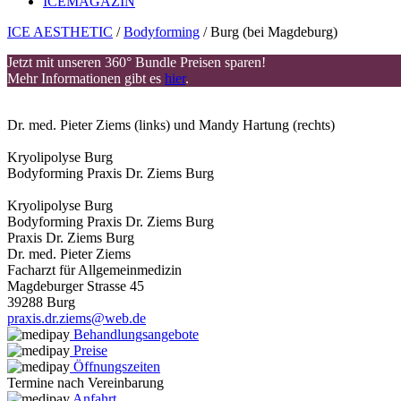
ICE
MAGAZIN
ICE AESTHETIC
/
Bodyforming
/
Burg (bei Magdeburg)
Jetzt mit unseren 360° Bundle Preisen sparen!
Mehr Informationen gibt es
hier
.
Dr. med. Pieter Ziems (links) und Mandy Hartung (rechts)
Kryolipolyse Burg
Bodyforming Praxis Dr. Ziems Burg
Kryolipolyse Burg
Bodyforming Praxis Dr. Ziems Burg
Praxis Dr. Ziems Burg
Dr. med. Pieter Ziems
Facharzt für Allgemeinmedizin
Magdeburger Strasse 45
39288 Burg
praxis.dr.ziems@web.de
Behandlungsangebote
Preise
Öffnungszeiten
Termine nach Vereinbarung
Anfahrt