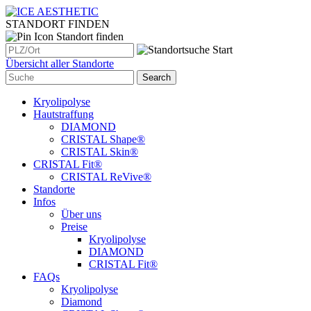
STANDORT FINDEN
Standort finden
Übersicht aller Standorte
Kryolipolyse
Hautstraffung
DIAMOND
CRISTAL Shape®
CRISTAL Skin®
CRISTAL Fit®
CRISTAL ReVive®
Standorte
Infos
Über uns
Preise
Kryolipolyse
DIAMOND
CRISTAL Fit®
FAQs
Kryolipolyse
Diamond