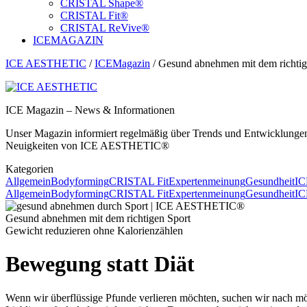
CRISTAL Shape®
CRISTAL Fit®
CRISTAL ReVive®
ICE
MAGAZIN
ICE AESTHETIC
/
ICEMagazin
/
Gesund abnehmen mit dem richtig
ICE Magazin – News & Informationen
Unser Magazin informiert regelmäßig über Trends und Entwicklungen 
Neuigkeiten von ICE AESTHETIC®
Kategorien
Allgemein
Bodyforming
CRISTAL Fit
Expertenmeinung
Gesundheit
IC
Allgemein
Bodyforming
CRISTAL Fit
Expertenmeinung
Gesundheit
IC
Gesund abnehmen mit dem richtigen Sport
Gewicht reduzieren ohne Kalorienzählen
Bewegung statt Diät
Wenn wir überflüssige Pfunde verlieren möchten, suchen wir nach mö