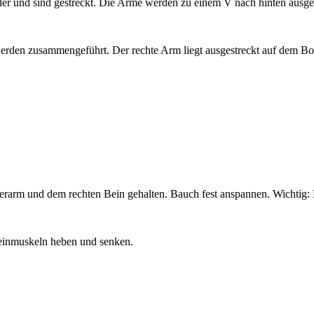
der und sind gestreckt. Die Arme werden zu einem V nach hinten ausges
den zusammengeführt. Der rechte Arm liegt ausgestreckt auf dem Bod
rarm und dem rechten Bein gehalten. Bauch fest anspannen. Wichtig: D
Beinmuskeln heben und senken.