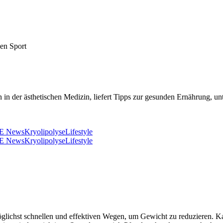
en Sport
in der ästhetischen Medizin, liefert Tipps zur gesunden Ernährung, u
E News
Kryolipolyse
Lifestyle
E News
Kryolipolyse
Lifestyle
glichst schnellen und effektiven Wegen, um Gewicht zu reduzieren. Ka