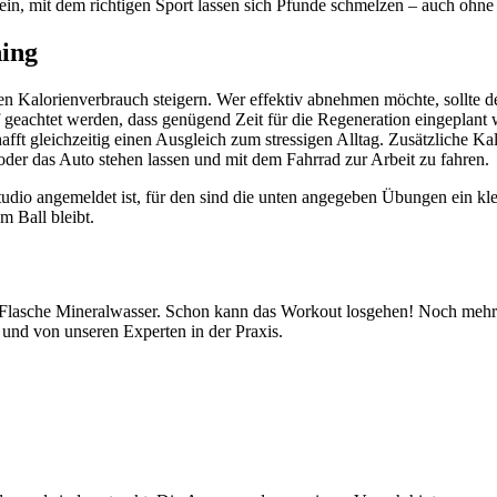
ein, mit dem richtigen Sport lassen sich Pfunde schmelzen – auch ohne
ning
den Kalorienverbrauch steigern. Wer effektiv abnehmen möchte, sollte 
uf geachtet werden, dass genügend Zeit für die Regeneration eingeplan
chafft gleichzeitig einen Ausgleich zum stressigen Alltag. Zusätzlich
der das Auto stehen lassen und mit dem Fahrrad zur Arbeit zu fahren.
tudio angemeldet ist, für den sind die unten angegeben Übungen ein klei
 Ball bleibt.
e Flasche Mineralwasser. Schon kann das Workout losgehen! Noch mehr
und von unseren Experten in der Praxis.