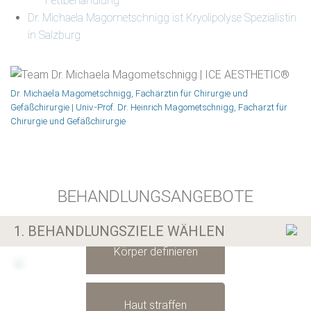
Fettbehandlung
Dr. Michaela Magometschnigg ist Kryolipolyse Spezialistin
in Salzburg
Dr. Michaela Magometschnigg, Fachärztin für Chirurgie und
Gefäßchirurgie | Univ.-Prof. Dr. Heinrich Magometschnigg, Facharzt für
Chirurgie und Gefäßchirurgie
Mehrfachnennung möglich
BEHANDLUNGSANGEBOTE
Silhouette formen
1. BEHANDLUNGSZIELE WÄHLEN
Körper definieren
Haut straffen