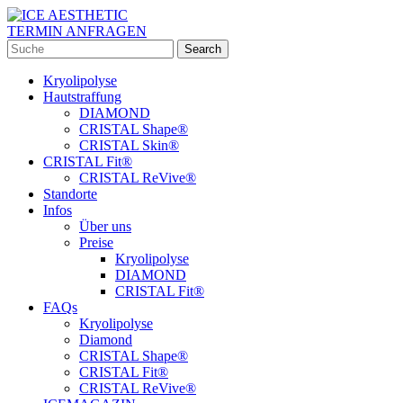
TERMIN ANFRAGEN
Kryolipolyse
Hautstraffung
DIAMOND
CRISTAL Shape®
CRISTAL Skin®
CRISTAL Fit®
CRISTAL ReVive®
Standorte
Infos
Über uns
Preise
Kryolipolyse
DIAMOND
CRISTAL Fit®
FAQs
Kryolipolyse
Diamond
CRISTAL Shape®
CRISTAL Fit®
CRISTAL ReVive®