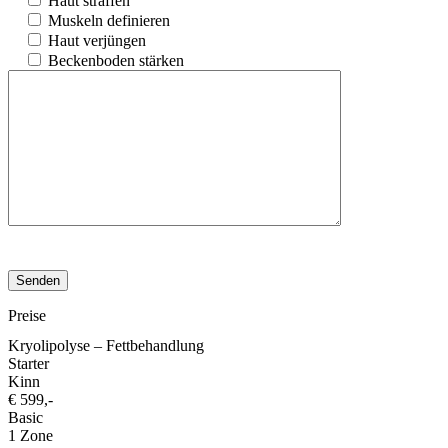
Haut straffen
Muskeln definieren
Haut verjüngen
Beckenboden stärken
Bitte
lasse
Bitte
dieses
lasse
Feld
dieses
leer.
Feld
Preise
leer.
Kryolipolyse – Fettbehandlung
Starter
Kinn
€ 599,-
Basic
1 Zone