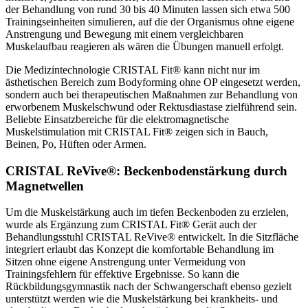
der Behandlung von rund 30 bis 40 Minuten lassen sich etwa 500
Trainingseinheiten simulieren, auf die der Organismus ohne eigene
Anstrengung und Bewegung mit einem vergleichbaren
Muskelaufbau reagieren als wären die Übungen manuell erfolgt.
Die Medizintechnologie CRISTAL Fit® kann nicht nur im
ästhetischen Bereich zum Bodyforming ohne OP eingesetzt werden,
sondern auch bei therapeutischen Maßnahmen zur Behandlung von
erworbenem Muskelschwund oder Rektusdiastase zielführend sein.
Beliebte Einsatzbereiche für die elektromagnetische
Muskelstimulation mit CRISTAL Fit® zeigen sich in Bauch,
Beinen, Po, Hüften oder Armen.
CRISTAL ReVive®: Beckenbodenstärkung durch
Magnetwellen
Um die Muskelstärkung auch im tiefen Beckenboden zu erzielen,
wurde als Ergänzung zum CRISTAL Fit® Gerät auch der
Behandlungsstuhl CRISTAL ReVive® entwickelt. In die Sitzfläche
integriert erlaubt das Konzept die komfortable Behandlung im
Sitzen ohne eigene Anstrengung unter Vermeidung von
Trainingsfehlern für effektive Ergebnisse. So kann die
Rückbildungsgymnastik nach der Schwangerschaft ebenso gezielt
unterstützt werden wie die Muskelstärkung bei krankheits- und