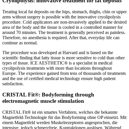
Cryolipolysis: innovative treatment for fat deposits
Treating local fat deposits on the hips, stomach, thighs, chin or upper
arms without surgery is possible with the innovative cryolipolysis
procedure. Cold applicators are non-invasively applied to the desired
area of ​​the body and the tissue is cooled in a controlled manner for
around 70 minutes. The treatment is generally perceived as painless.
Therefore, no anesthesia is required. After that, everyday life can
continue as normal.
The procedure was developed at Harvard and is based on the
scientific finding that fatty tissue is more sensitive to cold than other
types of tissue. ICE AESTHETIC® is a specialist in medical
cryolipolysis treatments with more than locations throughout
Europe. The experience gained from tens of thousands of treatments
and the use of certified medical technology ensure high patient
satisfaction.
CRISTAL Fit®: Bodyforming through
electromagnetic muscle stimulation
CRISTAL Fit® ist ein smartes Verfahren, welches die bekannte
Magnetfeld-Technologie für das Bodyforming ohne OP einsetzt. Mit
einem Magnetfeld werden Muskelrezeptoren angesprochen, die
intensive, jedoch schmerzfreie, Kontraktionen auslösen. Während