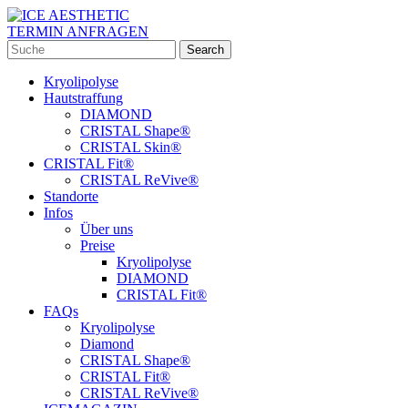
TERMIN ANFRAGEN
Kryolipolyse
Hautstraffung
DIAMOND
CRISTAL Shape®
CRISTAL Skin®
CRISTAL Fit®
CRISTAL ReVive®
Standorte
Infos
Über uns
Preise
Kryolipolyse
DIAMOND
CRISTAL Fit®
FAQs
Kryolipolyse
Diamond
CRISTAL Shape®
CRISTAL Fit®
CRISTAL ReVive®