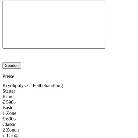
Bitte
lasse
Bitte
dieses
lasse
Feld
dieses
leer.
Feld
Preise
leer.
Kryolipolyse – Fettbehandlung
Starter
Kinn
€ 590,-
Basic
1 Zone
€ 690,-
Classic
2 Zonen
€ 1.160,-