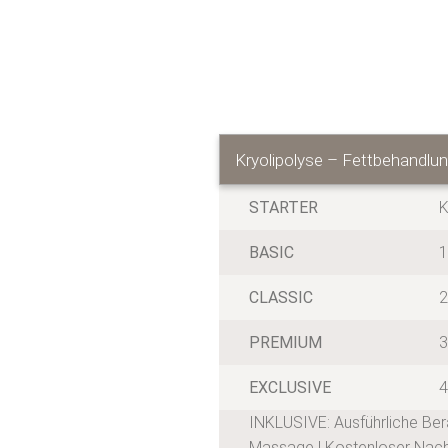
Kryolipolyse – Fettbehandlu
STARTER
K
BASIC
1
CLASSIC
2
PREMIUM
3
EXCLUSIVE
4
INKLUSIVE: Ausführliche Be
Massage | Kostenloser Nac