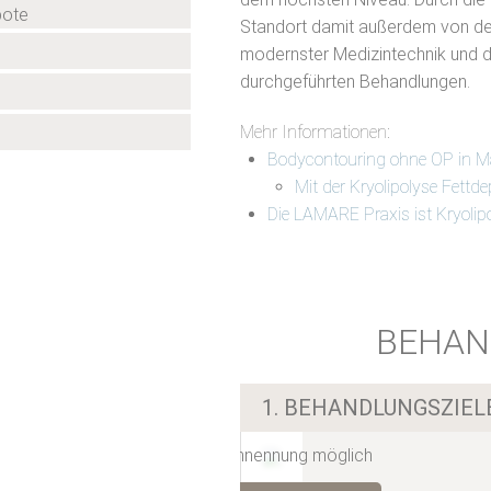
bote
Standort damit außerdem von der
modernster Medizintechnik und d
durchgeführten Behandlungen.
Mehr Informationen:
Bodycontouring ohne OP in 
Mit der Kryolipolyse Fettd
Die LAMARE Praxis ist Kryolip
BEHAN
1. BEHANDLUNGSZIE
Mehrfachnennung möglich