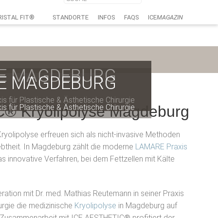
RISTAL FIT®
STANDORTE
INFOS
FAQS
ICE
MAGAZIN
SE MAGDEBURG
SE MAGDEBURG
SE MAGDEBURG
SE MAGDEBURG
 für Plastische & Ästhetische Chirurgie
 für Plastische & Ästhetische Chirurgie
 für Plastische & Ästhetische Chirurgie
 für Plastische & Ästhetische Chirurgie
® Kryolipolyse Magdeburg
yolipolyse erfreuen sich als nicht-invasive Methoden
ebtheit. In Magdeburg zählt die moderne
LAMARE Praxis
as innovative Verfahren, bei dem Fettzellen mit Kälte
ration mit Dr. med. Mathias Reutemann in seiner Praxis
rurgie die medizinische
Kryolipolyse
in Magdeburg auf
 Zusammenarbeit mit ICE AESTHETIC® profitiert der