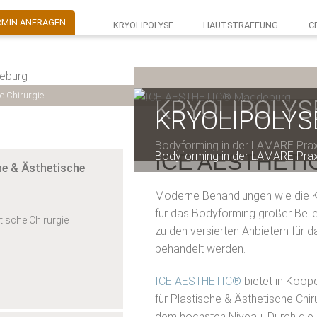
RMIN ANFRAGEN
KRYOLIPOLYSE
HAUTSTRAFFUNG
C
e Chirurgie
KRYOLIPOLY
KRYOLIPOLY
KRYOLIPOLY
KRYOLIPOLY
Bodyforming in der LAMARE Praxis
Bodyforming in der LAMARE Praxis
Bodyforming in der LAMARE Praxis
Bodyforming in der LAMARE Praxis
ICE AESTHETIC
he & Ästhetische
Moderne Behandlungen wie die Kr
für das Bodyforming großer Beli
tische Chirurgie
zu den versierten Anbietern für d
behandelt werden.
ICE AESTHETIC®
bietet in Koope
für Plastische & Ästhetische Chi
dem höchsten Niveau. Durch die