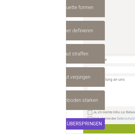
Silhouette formen
Körper definieren
Haut straffen
Haut verjüngen
Beckenboden stärken
Ja, ich möchte Infos zur Beh
* Ich stimme den
Datenschutz
ÜBERSPRINGEN