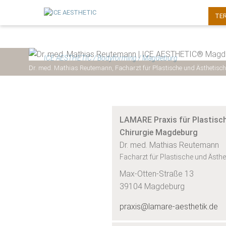
TE
ICE AESTHETIC
/
Bodyforming
/
Magdeburg
Dr. med. Mathias Reutemann, Facharzt für Plastische und Ästhetisch
LAMARE Praxis für Plastisc
Chirurgie Magdeburg
Dr. med. Mathias Reutemann
Facharzt für Plastische und Ästhe
Max-Otten-Straße 13
39104 Magdeburg
praxis@lamare-aesthetik.de