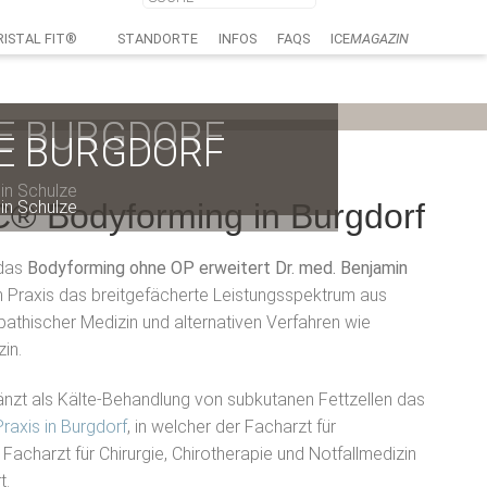
RISTAL FIT®
STANDORTE
INFOS
FAQS
ICE
MAGAZIN
E BURGDORF
E BURGDORF
E BURGDORF
in Schulze
in Schulze
in Schulze
 Bodyforming in Burgdorf
 das
Bodyforming ohne OP erweitert Dr. med. Benjamin
n Praxis das breitgefächerte Leistungsspektrum aus
athischer Medizin und alternativen Verfahren wie
in.
änzt als Kälte-Behandlung von subkutanen Fettzellen das
Praxis in Burgdorf
, in welcher der Facharzt für
 Facharzt für Chirurgie, Chirotherapie und Notfallmedizin
t.