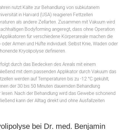
fahren nutzt Kälte zur Behandlung von subkutanem
versität in Harvard (USA) reagieren Fettzellen
eraturen als andere Zellarten. Zusammen mit Vakuum wird
nachhaltigen Bodyforming angeregt, dass ohne Operation
 Applikatoren für verschiedene Körperareale machen die
oder Armen und Hüfte individuell. Selbst Knie, Waden oder
chonende Kryolipolyse definieren.
erfolgt durch das Bedecken des Areals mit einem
hließend mit dem passenden Applikator durch Vakuum das
zellen werden auf Temperaturen bis zu -12 °C gekühlt,
innen der 30 bis 50 Minuten dauernden Behandlung
r lesen. Nach der Behandlung wird das Gewebe schonend
ießend kann der Alltag direkt und ohne Ausfallzeiten
olipolyse bei Dr. med. Benjamin