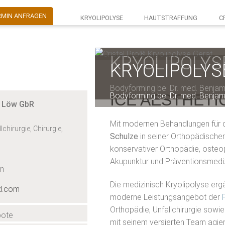
RMIN ANFRAGEN
KRYOLIPOLYSE
HAUTSTRAFFUNG
C
KRYOLIPOLYS
KRYOLIPOLYS
KRYOLIPOLYS
Bodyforming bei Dr. med. Benjam
Bodyforming bei Dr. med. Benjam
Bodyforming bei Dr. med. Benjam
ICE AESTHETIC®
& Löw GbR
Mit modernen Behandlungen für
chirurgie, Chirurgie,
Schulze
in seiner Orthopädische
konservativer Orthopädie, osteop
Akupunktur und Präventionsmediz
en
Die medizinisch Kryolipolyse erg
d.com
moderne Leistungsangebot der
Orthopädie, Unfallchirurgie sowie
bote
mit seinem versierten Team agier