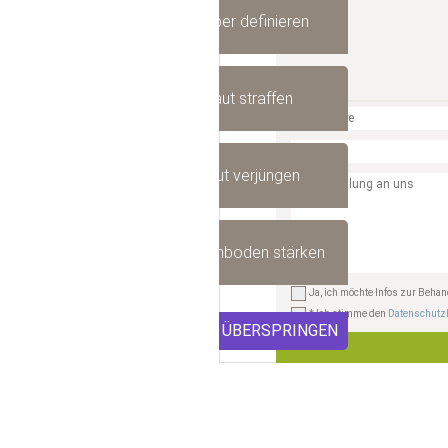
Körper definieren
Haut straffen
Haut verjüngen
Beckenboden stärken
Ja, ich möchte Infos zur Beh
* Ich stimme den
Datenschutz
ÜBERSPRINGEN