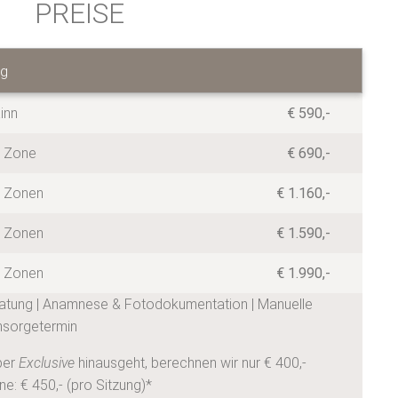
PREISE
ng
inn
€ 590,-
 Zone
€ 690,-
 Zonen
€ 1.160,-
 Zonen
€ 1.590,-
 Zonen
€ 1.990,-
ratung | Anamnese & Fotodokumentation | Manuelle
hsorgetermin
ber
Exclusive
hinausgeht, berechnen wir nur €
400
,-
e: € 450,- (pro Sitzung)*