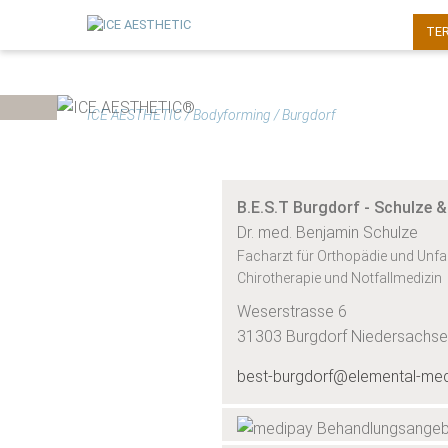
TE
ICE AESTHETIC
/
Bodyforming
/
Burgdorf
B.E.S.T Burgdorf - Schulze 
Dr. med. Benjamin Schulze
Facharzt für Orthopädie und Unfall
Chirotherapie und Notfallmedizin
Weserstrasse 6
31303 Burgdorf Niedersachs
best-burgdorf@elemental-me
Behandlungsange