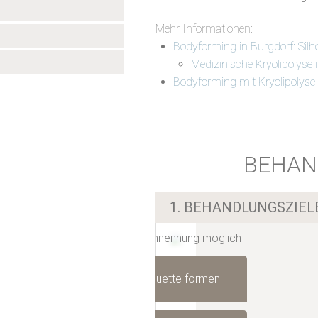
Mehr Informationen:
Bodyforming in Burgdorf: Silh
Medizinische Kryolipolyse 
Bodyforming mit Kryolipolyse
BEHAN
1. BEHANDLUNGSZIE
Mehrfachnennung möglich
Silhouette formen